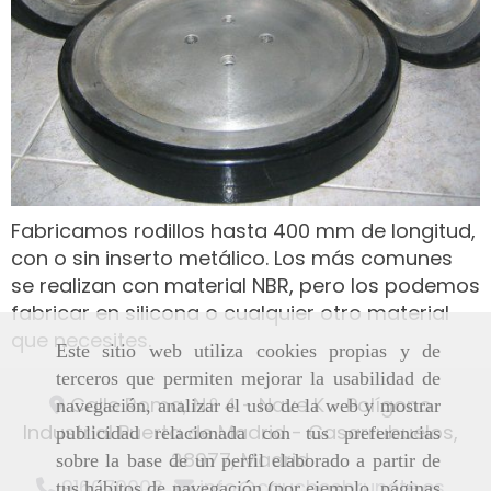
Fabricamos rodillos hasta 400 mm de longitud,
con o sin inserto metálico. Los más comunes
se realizan con material NBR, pero los podemos
fabricar en silicona o cualquier otro material
que necesites.
Este sitio web utiliza cookies propias y de
terceros que permiten mejorar la usabilidad de
Calle Roma, N.º 4 - Nave K - Polígono
navegación, analizar el uso de la web y mostrar
Industrial Puerta de Madrid -
Casarrubuelos,
publicidad relacionada con tus preferencias
28977,
Madrid
sobre la base de un perfil elaborado a partir de
916070003
info
cauchosbrunete.es
tus hábitos de navegación (por ejemplo, páginas