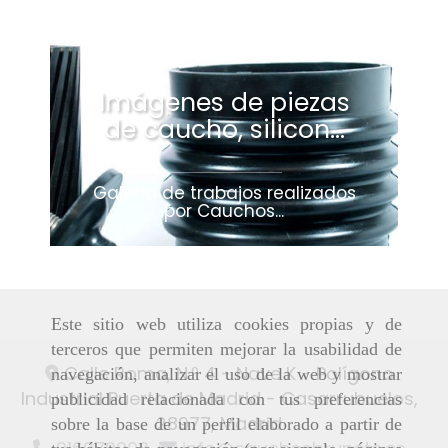
Imágenes de piezas
de caucho, silicon...
Galería de trabajos realizados
por Cauchos...
Este sitio web utiliza cookies propias y de
terceros que permiten mejorar la usabilidad de
Calle Roma, N.º 4 - Nave K - Polígono
navegación, analizar el uso de la web y mostrar
Industrial Puerta de Madrid -
Casarrubuelos,
publicidad relacionada con tus preferencias
28977,
Madrid
sobre la base de un perfil elaborado a partir de